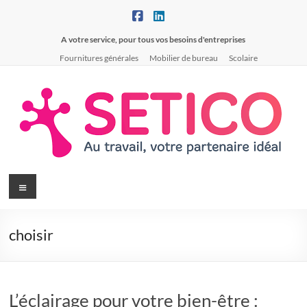
Aller
au
contenu
A votre service, pour tous vos besoins d'entreprises
Fournitures générales
Mobilier de bureau
Scolaire
SETICO
Menu
A
votre
choisir
service,
pour
tous
vos
L’éclairage pour votre bien-être :