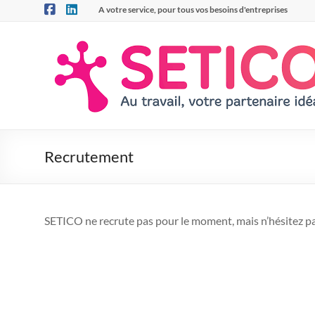
Aller
A votre service, pour tous vos besoins d'entreprises
au
contenu
SETICO
A
votre
service,
pour
tous
Recrutement
vos
besoins
d'entreprise
SETICO ne recrute pas pour le moment, mais n’hésitez p