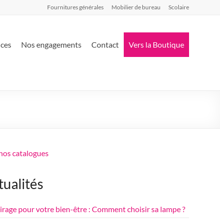
Fournitures générales
Mobilier de bureau
Scolaire
ices
Nos engagements
Contact
Vers la Boutique
 nos catalogues
tualités
airage pour votre bien-être : Comment choisir sa lampe ?