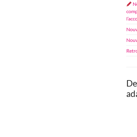
No
compl
l’ac
Nouv
Nouv
Retr
De
ad