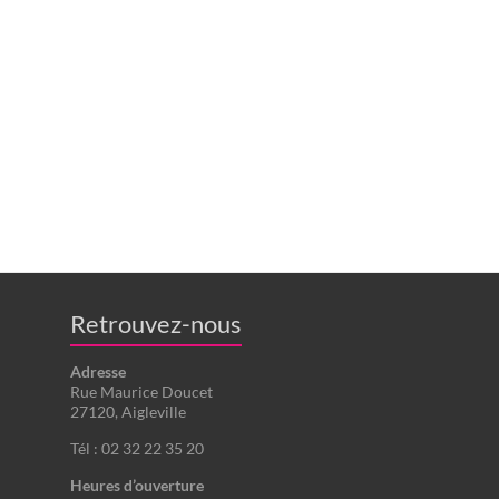
Retrouvez-nous
Adresse
Rue Maurice Doucet
27120, Aigleville
Tél : 02 32 22 35 20
Heures d’ouverture