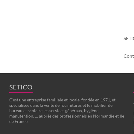
SETIC
Cont
SETICO
C’est une entreprise familiale et locale, fondée en 1971, et
spécialisée dans la vente de fournitures et le mobilier de
bureau et scolaire,les services généraux, hygiène,
manutention, … auprès des professionnels en Normandie et Île
de France.